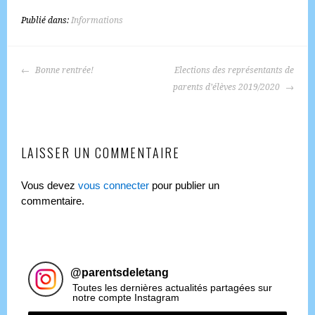
Publié dans:
Informations
NAVIGATION
Bonne rentrée!
Elections des représentants de
DES
parents d’élèves 2019/2020
ARTICLES
LAISSER UN COMMENTAIRE
Vous devez
vous connecter
pour publier un
commentaire.
@
parentsdeletang
Toutes les dernières actualités partagées sur
notre compte Instagram