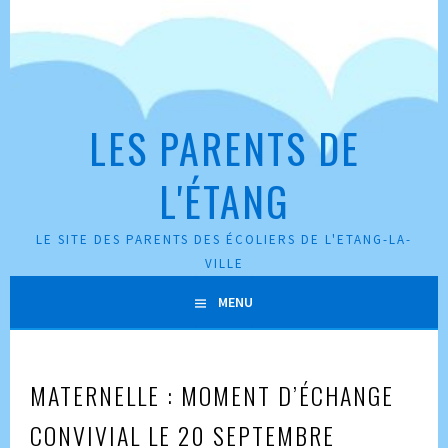
Aller
au
contenu
principal
LES PARENTS DE
L'ÉTANG
LE SITE DES PARENTS DES ÉCOLIERS DE L'ETANG-LA-
VILLE
MENU
MATERNELLE : MOMENT D’ÉCHANGE
CONVIVIAL LE 20 SEPTEMBRE