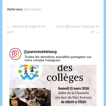
Publié dans:
Informations
NAVIGATION
Spectacle de magie le 1er
Livres offerts pour le passage en
DES
avril
CP
ARTICLES
@
parentsdeletang
Toutes les dernières actualités partagées sur
notre compte Instagram