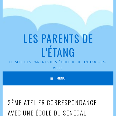
Aller
au
contenu
principal
LES PARENTS DE
L'ÉTANG
LE SITE DES PARENTS DES ÉCOLIERS DE L'ETANG-LA-
VILLE
MENU
2ÈME ATELIER CORRESPONDANCE
AVEC UNE ÉCOLE DU SÉNÉGAL