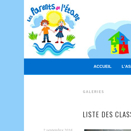
Aller
au
contenu
principal
ACCUEIL
L’A
GALERIES
LISTE DES CLA
2 septembre 2016