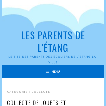
Aller
au
contenu
principal
LES PARENTS DE
L'ÉTANG
LE SITE DES PARENTS DES ÉCOLIERS DE L'ETANG-LA-
VILLE
MENU
CATÉGORIE :
COLLECTE
COLLECTE DE JOUETS ET